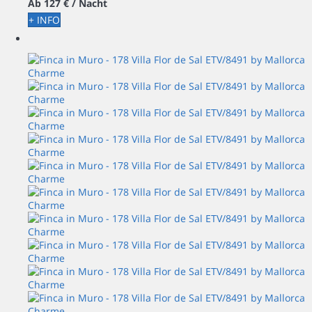
Ab
127 €
/ Nacht
+ INFO