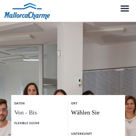
M
e
n
u
DATEN
ORT
FLEXIBLE SUCHE
UNTERKUNFT