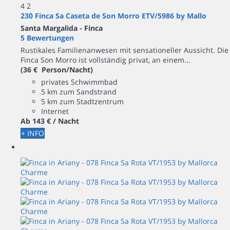
4
2
230 Finca Sa Caseta de Son Morro ETV/5986 by Mallo
Santa Margalida -
Finca
5 Bewertungen
Rustikales Familienanwesen mit sensationeller Aussicht. Die
Finca Son Morro ist vollständig privat, an einem...
(36 € Person/Nacht)
privates Schwimmbad
5 km zum Sandstrand
5 km zum Stadtzentrum
Internet
Ab
143 €
/ Nacht
+ INFO