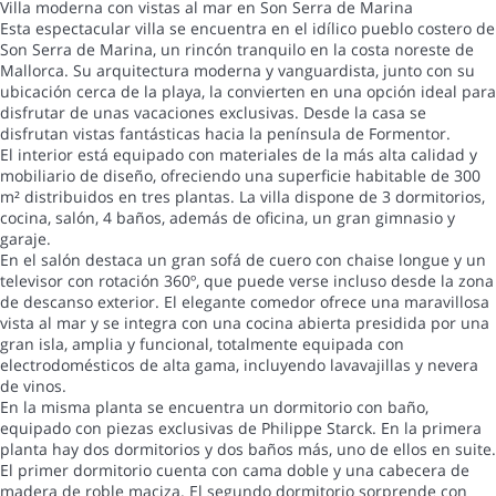
Villa moderna con vistas al mar en Son Serra de Marina
Esta espectacular villa se encuentra en el idílico pueblo costero de
Son Serra de Marina, un rincón tranquilo en la costa noreste de
Mallorca. Su arquitectura moderna y vanguardista, junto con su
ubicación cerca de la playa, la convierten en una opción ideal para
disfrutar de unas vacaciones exclusivas. Desde la casa se
disfrutan vistas fantásticas hacia la península de Formentor.
El interior está equipado con materiales de la más alta calidad y
mobiliario de diseño, ofreciendo una superficie habitable de 300
m² distribuidos en tres plantas. La villa dispone de 3 dormitorios,
cocina, salón, 4 baños, además de oficina, un gran gimnasio y
garaje.
En el salón destaca un gran sofá de cuero con chaise longue y un
televisor con rotación 360º, que puede verse incluso desde la zona
de descanso exterior. El elegante comedor ofrece una maravillosa
vista al mar y se integra con una cocina abierta presidida por una
gran isla, amplia y funcional, totalmente equipada con
electrodomésticos de alta gama, incluyendo lavavajillas y nevera
de vinos.
En la misma planta se encuentra un dormitorio con baño,
equipado con piezas exclusivas de Philippe Starck. En la primera
planta hay dos dormitorios y dos baños más, uno de ellos en suite.
El primer dormitorio cuenta con cama doble y una cabecera de
madera de roble maciza. El segundo dormitorio sorprende con