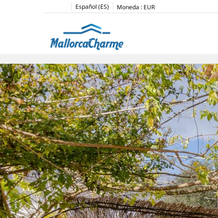
Español (ES)
Moneda :
EUR