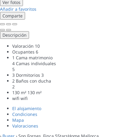
Ver fotos
Añadir a favoritos
Comparte
Descripción
Valoración
10
Ocupantes
6
1 Cama matrimonio
4 Camas individuales
5
3 Dormitorios
3
2 Baños con ducha
2
130 m²
130 m²
wifi
wifi
El alojamiento
Condiciones
Mapa
Valoraciones
›
Buger
› Son Fornes, Finca 5StarsHome Mallorca