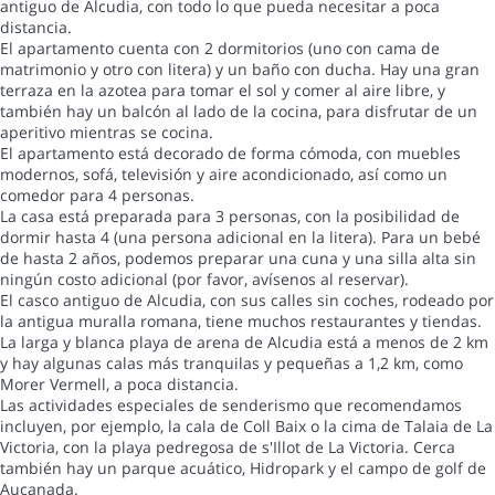
antiguo de Alcudia, con todo lo que pueda necesitar a poca
distancia.
El apartamento cuenta con 2 dormitorios (uno con cama de
matrimonio y otro con litera) y un baño con ducha. Hay una gran
terraza en la azotea para tomar el sol y comer al aire libre, y
también hay un balcón al lado de la cocina, para disfrutar de un
aperitivo mientras se cocina.
El apartamento está decorado de forma cómoda, con muebles
modernos, sofá, televisión y aire acondicionado, así como un
comedor para 4 personas.
La casa está preparada para 3 personas, con la posibilidad de
dormir hasta 4 (una persona adicional en la litera). Para un bebé
de hasta 2 años, podemos preparar una cuna y una silla alta sin
ningún costo adicional (por favor, avísenos al reservar).
El casco antiguo de Alcudia, con sus calles sin coches, rodeado por
la antigua muralla romana, tiene muchos restaurantes y tiendas.
La larga y blanca playa de arena de Alcudia está a menos de 2 km
y hay algunas calas más tranquilas y pequeñas a 1,2 km, como
Morer Vermell, a poca distancia.
Las actividades especiales de senderismo que recomendamos
incluyen, por ejemplo, la cala de Coll Baix o la cima de Talaia de La
Victoria, con la playa pedregosa de s'Illot de La Victoria. Cerca
también hay un parque acuático, Hidropark y el campo de golf de
Aucanada.