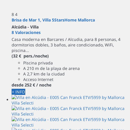
8
4
Brisa de Mar 1, Villa 5StarsHome Mallorca
Alcúdia -
Villa
8 Valoraciones
Casa moderna en Barcares / Alcudia, para 8 personas, 4
dormitorios dobles, 3 baños, aire condicionado, WiFi,
piscina...
(32 € pers./noche)
Piscina privada
A 210 m de la playa de arena
A 2,7 km de la ciudad
Acceso Internet
desde
252 €
/ noche
+ INFO